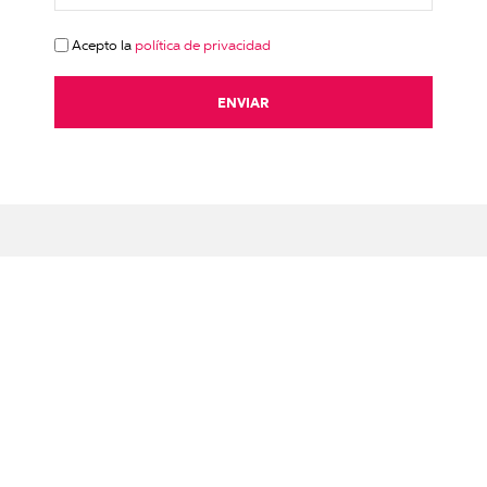
Acepto la
política de privacidad
ENVIAR
WELLACADEMY.ES
TERMS OF USE
PRIVACY